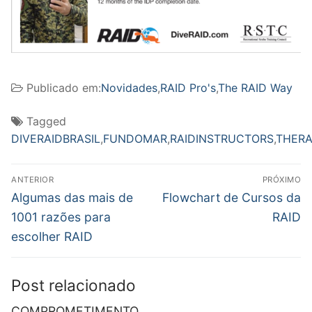
Publicado em:
Novidades
,
RAID Pro's
,
The RAID Way
Tagged
DIVERAIDBRASIL
,
FUNDOMAR
,
RAIDINSTRUCTORS
,
THERA
Navegação
ANTERIOR
PRÓXIMO
de
Post
Próximo
Algumas das mais de
Flowchart de Cursos da
anterior:
post:
Post
1001 razões para
RAID
escolher RAID
Post relacionado
COMPROMETIMENTO