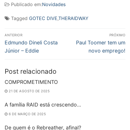
Publicado em:
Novidades
Tagged
GOTEC DIVE
,
THERAIDWAY
Navegação
ANTERIOR
PRÓXIMO
de
Post
Próximo
Edmundo Dineli Costa
Paul Toomer tem um
anterior:
post:
Post
Júnior – Eddie
novo emprego!
Post relacionado
COMPROMETIMENTO
21 DE AGOSTO DE 2025
A família RAID está crescendo…
6 DE MARÇO DE 2025
De quem é o Rebreather, afinal?