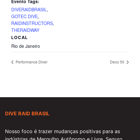
Evento Tags:
DIVERAIDBRASIL
,
GOTEC DIVE
,
RAIDINSTRUCTORS
,
THERAIDWAY
LOCAL
Rio de Janeiro
Performance Diver
Deco 50
DIVE RAID BRASIL
Nosso foco é trazer mudanças positivas para as
indústrias de Mergulho Autônomo e Livre. Seguro,