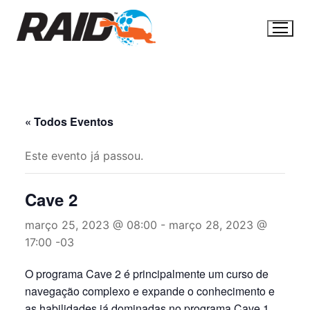
Pular
para
o
conteúdo
« Todos Eventos
Este evento já passou.
Cave 2
março 25, 2023 @ 08:00
-
março 28, 2023 @
17:00
-03
O programa Cave 2 é principalmente um curso de
navegação complexo e expande o conhecimento e
as habilidades já dominadas no programa Cave 1.