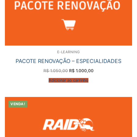
E-LEARNING
PACOTE RENOVAÇÃO – ESPECIALIDADES
O
O
R$
1.050,00
R$
1.000,00
preço
preço
original
atual
Adicionar ao carrinho
era:
é:
R$ 1.050,00.
R$ 1.000,00.
VENDA!