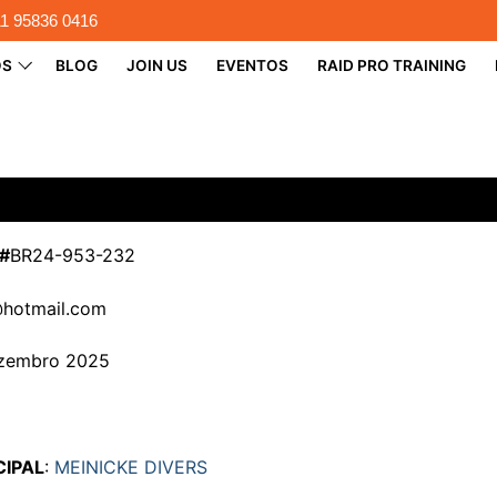
11 95836 0416
OS
BLOG
JOIN US
EVENTOS
RAID PRO TRAINING
#
BR24-953-232
@hotmail.com
ezembro 2025
CIPAL
:
MEINICKE DIVERS