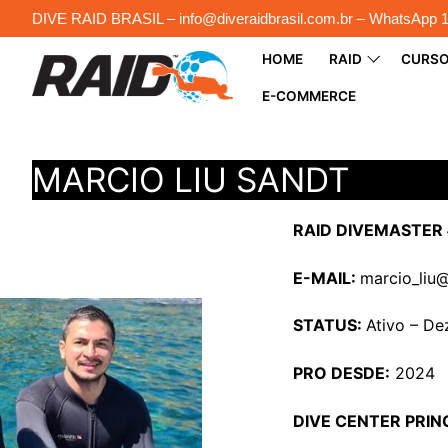
Pular
DIVE RAID BRASIL – info@diveraidbrasil.com.br – WhatsApp 
para
HOME
RAID
CURS
o
conteúdo
E-COMMERCE
MARCIO LIU SANDT
RAID DIVEMASTER 
E-MAIL:
marcio_liu
STATUS:
Ativo – D
PRO DESDE:
2024
DIVE CENTER PRIN